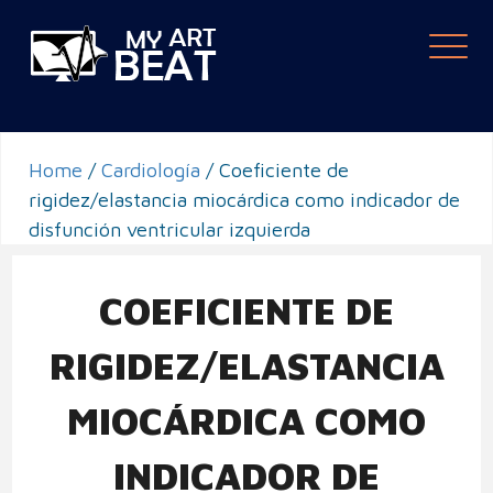
Togg
navi
Home
/
Cardiología
/
Coeficiente de
rigidez/elastancia miocárdica como indicador de
disfunción ventricular izquierda
COEFICIENTE DE
RIGIDEZ/ELASTANCIA
MIOCÁRDICA COMO
INDICADOR DE