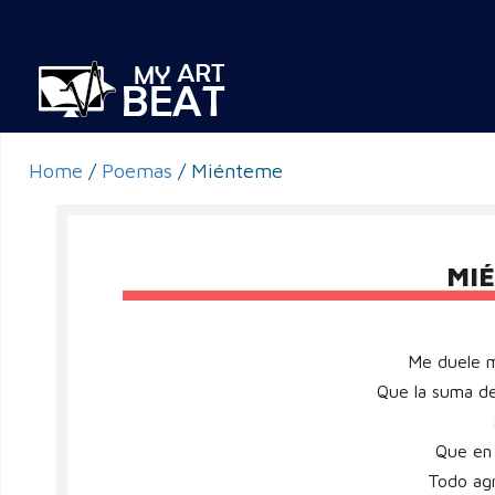
Home
/
Poemas
/
Miénteme
MI
Me duele 
Que la suma de
Que en
Todo agr