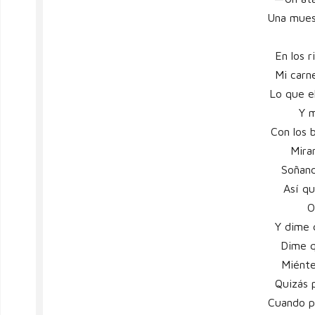
Una mues
En los r
Mi carn
Lo que e
Y 
Con los 
Miran
Soñand
Así q
O
Y dime 
Dime q
Miént
Quizás 
Cuando p