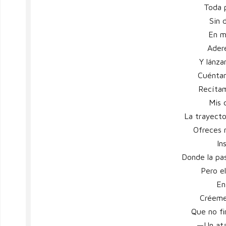
Toda p
Sin 
En m
Ader
Y lánza
Cuénta
Recítam
Mis 
La trayecto
Ofreces 
In
Donde la pa
Pero e
En
Créeme
Que no fi
—Un ata