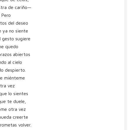
tra de cariño—
Pero
itos del deseo
e ya no siente
l gesto sugiere
me quedo
brazos abiertos
do al cielo
o despierto.
ue miénteme
tra vez
que lo sientes
ue te duele,
eme otra vez
pueda creerte
rometas volver.