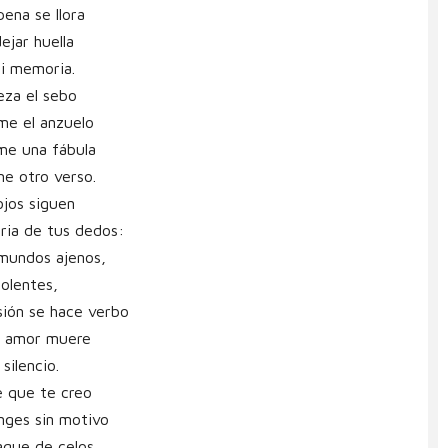
ena se llora
dejar huella
i memoria.
eza el sebo
me el anzuelo
me una fábula
e otro verso.
ojos siguen
ria de tus dedos:
mundos ajenos,
solentes,
sión se hace verbo
l amor muere
 silencio.
 que te creo
nges sin motivo
que de celos,