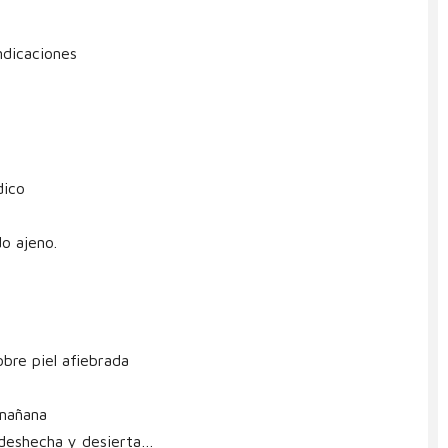
ndicaciones
dico
o ajeno.
obre piel afiebrada
 mañana
 deshecha y desierta…