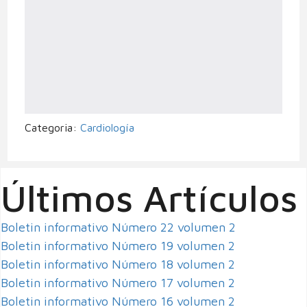
Categoria:
Cardiología
Últimos Artículos
Boletin informativo Número 22 volumen 2
Boletin informativo Número 19 volumen 2
Boletin informativo Número 18 volumen 2
Boletin informativo Número 17 volumen 2
Boletin informativo Número 16 volumen 2